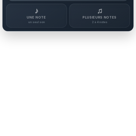
♪
♫
UNE NOTE
PLUSIEURS NOTES
un seul son
2 à 4 notes