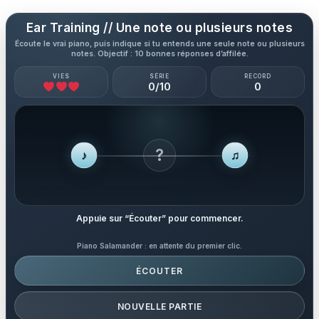
Aller
Ear Training // Une note ou plusieurs notes
au
Écoute le vrai piano, puis indique si tu entends une seule note ou plusieurs
contenu
notes. Objectif : 10 bonnes réponses d’affilée.
VIES
SÉRIE
RECORD
0/10
0
?
♪
♫
Appuie sur “Écouter” pour commencer.
Piano Salamander : en attente du premier clic.
ÉCOUTER
NOUVELLE PARTIE